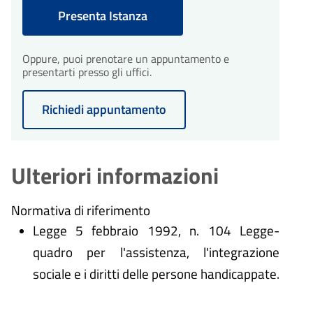
comune ti invierà una richiesta di
Presenta Istanza
integrazioni entro 10 giorni
dall'avvio del procedimento.
30
Conclusione del
procedimento
Oppure, puoi prenotare un appuntamento e
giorni
presentarti presso gli uffici.
Il procedimento amministrativo
30
sarà concluso entro un massimo
Conclusione del
di 30 giorni dalla presentazione
procedimento
Richiedi appuntamento
giorni
dell'istanza.
Il procedimento amministrativo
sarà concluso entro un massimo
di 30 giorni dalla presentazione
dell'istanza.
Ulteriori informazioni
Normativa di riferimento
Legge 5 febbraio 1992, n. 104 Legge-
quadro per l'assistenza, l'integrazione
sociale e i diritti delle persone handicappate.