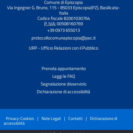
Comune di Episcopia
Via Ingegner G. Bruno, 115 - 85033 Episcopia(PZ), Basilicata-
Italia
Codice fiscale 82001030764
P. IVA:
00508160769
+39 0973 655013
protocollocomunepiscopia@pec.it
URP - Ufficio Relazioni con il Pubblico
Prenota appuntamento
Leggi le FAQ
Segnalazione disservizio
Dichiarazione di accessibilità
Privacy-Cookies
|
Note Legali
|
Contatti
|
Dichiarazione di
accessibilità