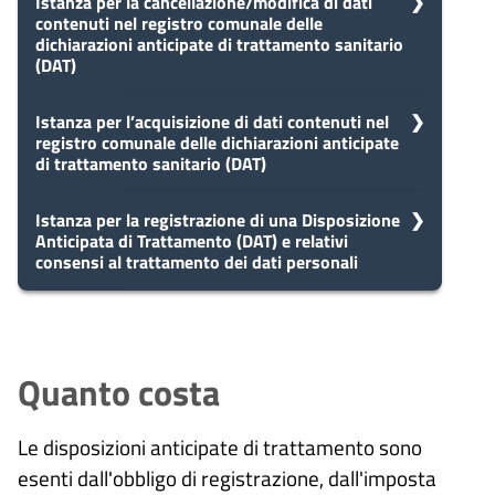
Istanza per la cancellazione/modifica di dati
contenuti nel registro comunale delle
dichiarazioni anticipate di trattamento sanitario
(DAT)
5
Istanza per l’acquisizione di dati contenuti nel
Presa in carico
registro comunale delle dichiarazioni anticipate
Dopo aver presentato la tua
giorni
di trattamento sanitario (DAT)
richiesta, il comune avvia il
procedimento e prenderà in carico
la tua domanda in 5 giorni.
5
Istanza per la registrazione di una Disposizione
Presa in carico
Anticipata di Trattamento (DAT) e relativi
Dopo aver presentato la tua
giorni
consensi al trattamento dei dati personali
richiesta, il comune avvia il
procedimento e prenderà in carico
10
Eventuale richiesta di
la tua domanda in 5 giorni.
5
Presa in carico
integrazioni
giorni
Dopo aver presentato la tua
giorni
Durante l'istruttoria, potrebbero
richiesta, il comune avvia il
Quanto costa
essere necessarie integrazioni. Il
procedimento e prenderà in carico
10
comune ti invierà una richiesta di
Eventuale richiesta di
la tua domanda in 5 giorni.
integrazioni entro 10 giorni
integrazioni
giorni
Le disposizioni anticipate di trattamento sono
dall'avvio del procedimento.
Durante l'istruttoria, potrebbero
esenti dall'obbligo di registrazione, dall'imposta
essere necessarie integrazioni. Il