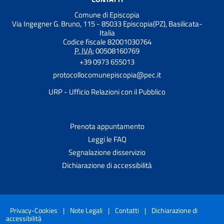
Comune di Episcopia
Via Ingegner G. Bruno, 115 - 85033 Episcopia(PZ), Basilicata-
Italia
Codice fiscale 82001030764
P. IVA:
00508160769
+39 0973 655013
protocollocomunepiscopia@pec.it
URP - Ufficio Relazioni con il Pubblico
Prenota appuntamento
Leggi le FAQ
Segnalazione disservizio
Dichiarazione di accessibilità
Privacy-Cookies
|
Note Legali
|
Contatti
|
Dichiarazione di
accessibilità