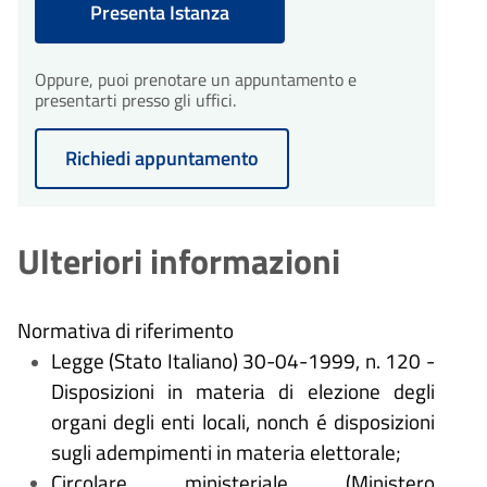
Presenta Istanza
dall'avvio del procedimento.
30
Conclusione del
procedimento
Oppure, puoi prenotare un appuntamento e
giorni
presentarti presso gli uffici.
30
Il procedimento amministrativo
Conclusione del
sarà concluso entro un massimo
procedimento
giorni
di 30 giorni dalla presentazione
Richiedi appuntamento
Il procedimento amministrativo
dell'istanza.
sarà concluso entro un massimo
di 30 giorni dalla presentazione
dell'istanza.
Ulteriori informazioni
Normativa di riferimento
Legge (Stato Italiano) 30-04-1999, n. 120 -
Disposizioni in materia di elezione degli
organi degli enti locali, nonch
é
disposizioni
sugli adempimenti in materia elettorale;
Circolare ministeriale (Ministero