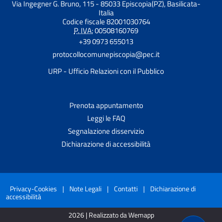
Via Ingegner G. Bruno, 115 - 85033 Episcopia(PZ), Basilicata-
Italia
Codice fiscale 82001030764
P. IVA:
00508160769
+39 0973 655013
protocollocomunepiscopia@pec.it
URP - Ufficio Relazioni con il Pubblico
Prenota appuntamento
Leggi le FAQ
Segnalazione disservizio
Dichiarazione di accessibilità
Privacy-Cookies
|
Note Legali
|
Contatti
|
Dichiarazione di
accessibilità
2026 | Realizzato da Wemapp