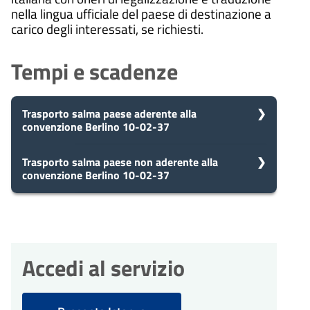
nella lingua ufficiale del paese di destinazione a
carico degli interessati, se richiesti.
Tempi e scadenze
Trasporto salma paese aderente alla
convenzione Berlino 10-02-37
5
Trasporto salma paese non aderente alla
Presa in carico
convenzione Berlino 10-02-37
Dopo aver presentato la tua
giorni
richiesta, il comune avvia il
procedimento e prenderà in carico
5
Presa in carico
la tua domanda in 5 giorni.
Dopo aver presentato la tua
giorni
richiesta, il comune avvia il
procedimento e prenderà in carico
Accedi al servizio
la tua domanda in 5 giorni.
10
Eventuale richiesta di
integrazioni
giorni