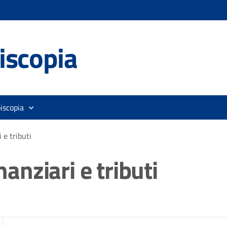
iscopia
iscopia
i e tributi
nanziari e tributi
zia