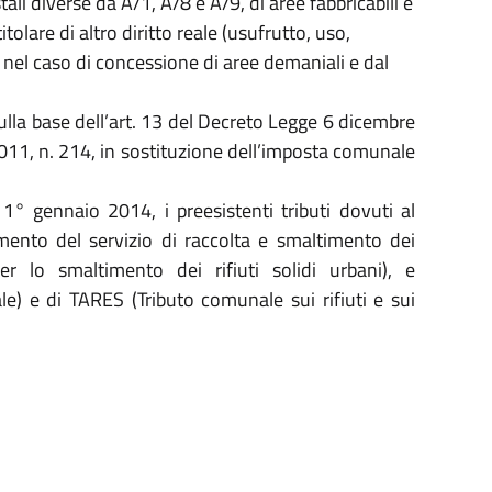
stali diverse da A/1, A/8 e A/9, di aree fabbricabili e
itolare di altro diritto reale (usufrutto, uso,
o nel caso di concessione di aree demaniali e dal
sulla base dell’art. 13 del Decreto Legge 6 dicembre
011, n. 214, in sostituzione dell’imposta comunale
l 1° gennaio 2014, i preesistenti tributi dovuti al
ento del servizio di raccolta e smaltimento dei
r lo smaltimento dei rifiuti solidi urbani), e
le) e di TARES (Tributo comunale sui rifiuti e sui