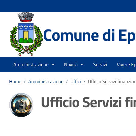
Comune di Ep
Amministrazione
Novità
Servizi
Vivere Ep
Home
/
Amministrazione
/
Uffici
/
Ufficio Servizi finanziar
Ufficio Servizi fi
Dettagli della noti