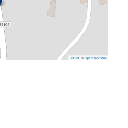
Leaflet
| ©
OpenStreetMap