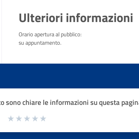
Ulteriori informazioni
Orario apertura al pubblico:
su appuntamento.
o sono chiare le informazioni su questa pagin
1 a 5 stelle la pagina
Valuta 1 stelle su 5
Valuta 2 stelle su 5
Valuta 3 stelle su 5
Valuta 4 stelle su 5
Valuta 5 stelle su 5