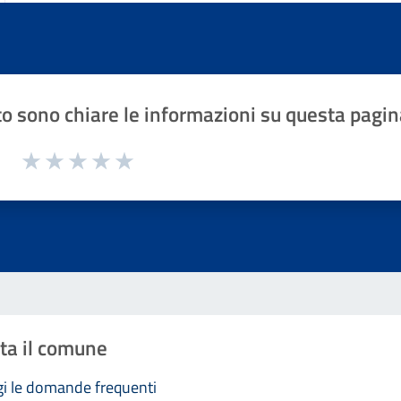
o sono chiare le informazioni su questa pagin
1 a 5 stelle la pagina
Valuta 1 stelle su 5
Valuta 2 stelle su 5
Valuta 3 stelle su 5
Valuta 4 stelle su 5
Valuta 5 stelle su 5
ta il comune
i le domande frequenti