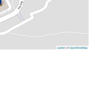
Leaflet
| ©
OpenStreetMap