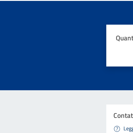
Quant
Valuta da 
Contat
Legg