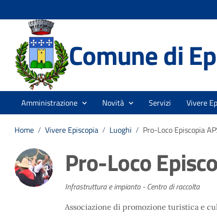
Comune di Ep
Amministrazione
Novità
Servizi
Vivere Ep
Home
/
Vivere Episcopia
/
Luoghi
/
Pro-Loco Episcopia AP
Pro-Loco Episc
Infrastruttura e impianto - Centro di raccolta
Associazione di promozione turistica e cul