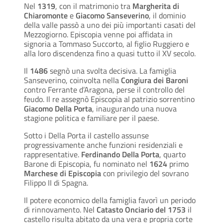
Nel
1319
, con il matrimonio tra
Margherita di
Chiaromonte
e
Giacomo Sanseverino
, il dominio
della valle passò a uno dei più importanti casati del
Mezzogiorno. Episcopia venne poi affidata in
signoria a Tommaso Succorto, al figlio Ruggiero e
alla loro discendenza fino a quasi tutto il XV secolo.
Il
1486
segnò una svolta decisiva. La famiglia
Sanseverino, coinvolta nella
Congiura dei Baroni
contro Ferrante d’Aragona, perse il controllo del
feudo. Il re assegnò Episcopia al patrizio sorrentino
Giacomo Della Porta
, inaugurando una nuova
stagione politica e familiare per il paese.
Sotto i Della Porta il castello assunse
progressivamente anche funzioni residenziali e
rappresentative.
Ferdinando Della Porta
, quarto
Barone di Episcopia, fu nominato nel
1624
primo
Marchese di Episcopia
con privilegio del sovrano
Filippo II di Spagna.
Il potere economico della famiglia favorì un periodo
di rinnovamento. Nel
Catasto Onciario del 1753
il
castello risulta abitato da una vera e propria corte