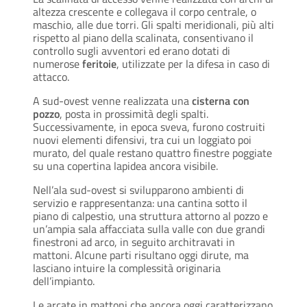
altezza crescente e collegava il corpo centrale, o
maschio, alle due torri. Gli spalti meridionali, più alti
rispetto al piano della scalinata, consentivano il
controllo sugli avventori ed erano dotati di
numerose
feritoie
, utilizzate per la difesa in caso di
attacco.
A sud-ovest venne realizzata una
cisterna con
pozzo
, posta in prossimità degli spalti.
Successivamente, in epoca sveva, furono costruiti
nuovi elementi difensivi, tra cui un loggiato poi
murato, del quale restano quattro finestre poggiate
su una copertina lapidea ancora visibile.
Nell’ala sud-ovest si svilupparono ambienti di
servizio e rappresentanza: una cantina sotto il
piano di calpestio, una struttura attorno al pozzo e
un’ampia sala affacciata sulla valle con due grandi
finestroni ad arco, in seguito architravati in
mattoni. Alcune parti risultano oggi dirute, ma
lasciano intuire la complessità originaria
dell’impianto.
Le arcate in mattoni che ancora oggi caratterizzano