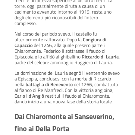
metri e un’altezza superiore ai diciotto metri. La
torre, oggi parzialmente diruta a causa di un
cedimento avvenuto intorno al 1919, resta uno
degli elementi più riconoscibili dell’intero
complesso.
Nel corso del periodo svevo, il castello fu
ulteriormente rafforzato. Dopo la
Congiura di
Capaccio
del 1246, alla quale presero parte i
Chiaromonte, Federico II sottrasse il feudo di
Episcopia e lo affidò al ghibellino
Riccardo di Lauria
,
padre del celebre ammiraglio Ruggiero di Lauria.
La dominazione dei Lauria segnò il ventennio svevo
a Episcopia, conclusosi con la morte di Riccardo
nella
battaglia di Benevento
del 1266, combattuta
al fianco di Re Manfredi. Con la vittoria angioina,
Carlo I d’Angiò
restituì il feudo ai Chiaromonte,
dando inizio a una nuova fase della storia locale.
Dai Chiaromonte ai Sanseverino,
fino ai Della Porta