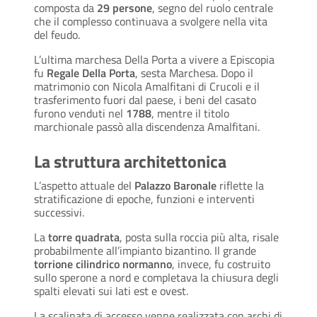
composta da
29 persone
, segno del ruolo centrale
che il complesso continuava a svolgere nella vita
del feudo.
L’ultima marchesa Della Porta a vivere a Episcopia
fu
Regale Della Porta
, sesta Marchesa. Dopo il
matrimonio con Nicola Amalfitani di Crucoli e il
trasferimento fuori dal paese, i beni del casato
furono venduti nel
1788
, mentre il titolo
marchionale passò alla discendenza Amalfitani.
La struttura architettonica
L’aspetto attuale del
Palazzo Baronale
riflette la
stratificazione di epoche, funzioni e interventi
successivi.
La
torre quadrata
, posta sulla roccia più alta, risale
probabilmente all’impianto bizantino. Il grande
torrione cilindrico normanno
, invece, fu costruito
sullo sperone a nord e completava la chiusura degli
spalti elevati sui lati est e ovest.
La scalinata di accesso venne realizzata con archi di