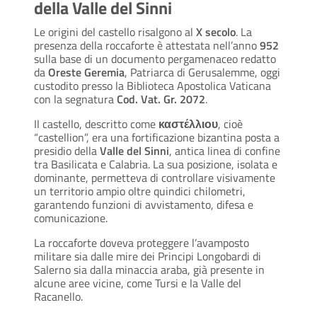
della Valle del Sinni
Le origini del castello risalgono al
X secolo
. La
presenza della roccaforte è attestata nell’anno
952
sulla base di un documento pergamenaceo redatto
da
Oreste Geremia
, Patriarca di Gerusalemme, oggi
custodito presso la Biblioteca Apostolica Vaticana
con la segnatura
Cod. Vat. Gr. 2072
.
Il castello, descritto come
καστέλλιου
, cioè
“castellion”, era una fortificazione bizantina posta a
presidio della
Valle del Sinni
, antica linea di confine
tra Basilicata e Calabria. La sua posizione, isolata e
dominante, permetteva di controllare visivamente
un territorio ampio oltre quindici chilometri,
garantendo funzioni di avvistamento, difesa e
comunicazione.
La roccaforte doveva proteggere l’avamposto
militare sia dalle mire dei Principi Longobardi di
Salerno sia dalla minaccia araba, già presente in
alcune aree vicine, come Tursi e la Valle del
Racanello.