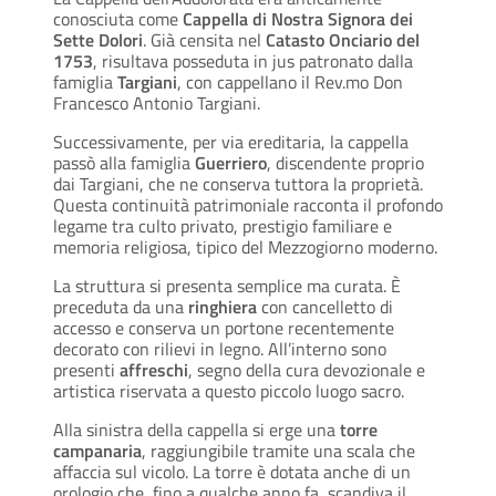
conosciuta come
Cappella di Nostra Signora dei
Sette Dolori
. Già censita nel
Catasto Onciario del
1753
, risultava posseduta in jus patronato dalla
famiglia
Targiani
, con cappellano il Rev.mo Don
Francesco Antonio Targiani.
Successivamente, per via ereditaria, la cappella
passò alla famiglia
Guerriero
, discendente proprio
dai Targiani, che ne conserva tuttora la proprietà.
Questa continuità patrimoniale racconta il profondo
legame tra culto privato, prestigio familiare e
memoria religiosa, tipico del Mezzogiorno moderno.
La struttura si presenta semplice ma curata. È
preceduta da una
ringhiera
con cancelletto di
accesso e conserva un portone recentemente
decorato con rilievi in legno. All’interno sono
presenti
affreschi
, segno della cura devozionale e
artistica riservata a questo piccolo luogo sacro.
Alla sinistra della cappella si erge una
torre
campanaria
, raggiungibile tramite una scala che
affaccia sul vicolo. La torre è dotata anche di un
orologio che, fino a qualche anno fa, scandiva il