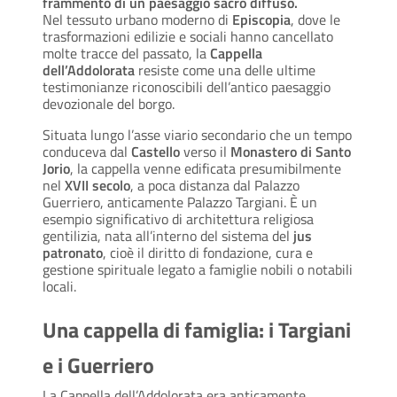
frammento di un paesaggio sacro diffuso.
Nel tessuto urbano moderno di
Episcopia
, dove le
trasformazioni edilizie e sociali hanno cancellato
molte tracce del passato, la
Cappella
dell’Addolorata
resiste come una delle ultime
testimonianze riconoscibili dell’antico paesaggio
devozionale del borgo.
Situata lungo l’asse viario secondario che un tempo
conduceva dal
Castello
verso il
Monastero di Santo
Jorio
, la cappella venne edificata presumibilmente
nel
XVII secolo
, a poca distanza dal Palazzo
Guerriero, anticamente Palazzo Targiani. È un
esempio significativo di architettura religiosa
gentilizia, nata all’interno del sistema del
jus
patronato
, cioè il diritto di fondazione, cura e
gestione spirituale legato a famiglie nobili o notabili
locali.
Una cappella di famiglia: i Targiani
e i Guerriero
La Cappella dell’Addolorata era anticamente