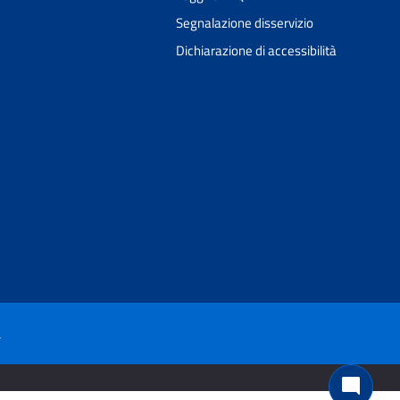
Segnalazione disservizio
Dichiarazione di accessibilità
Ciao 👋
Come posso esserti utile?
smart_toy
à
mode_comment