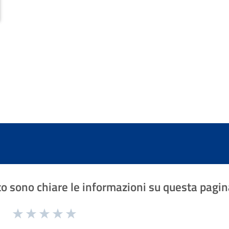
o sono chiare le informazioni su questa pagin
1 a 5 stelle la pagina
Valuta 1 stelle su 5
Valuta 2 stelle su 5
Valuta 3 stelle su 5
Valuta 4 stelle su 5
Valuta 5 stelle su 5