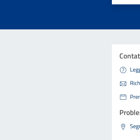
Contat
Legg
Rich
Pre
Proble
Segn