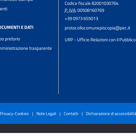
Codice fiscale 82001030764
enti
P. IVA:
00508160769
+39 0973 655013
OCUMENTI E DATI
protocollocomunepiscopia@pec.it
bo pretorio
URP - Ufficio Relazioni con il Pubblico
ministrazione trasparente
Privacy-Cookies
|
Note Legali
|
Contatti
|
Dichiarazione di accessibilit