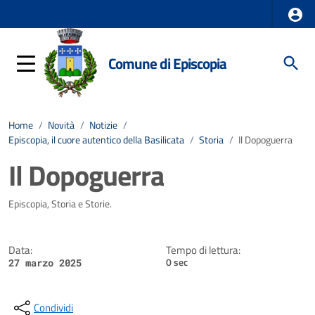
Comune di Episcopia
Home
/
Novità
/
Notizie
/
Episcopia, il cuore autentico della Basilicata
/
Storia
/
Il Dopoguerra
Il Dopoguerra
Dettagli della notizia
Episcopia, Storia e Storie.
Data:
Tempo di lettura:
0 sec
27 marzo 2025
Condividi