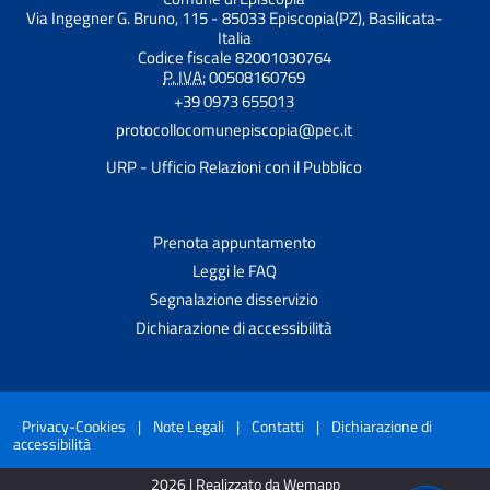
Via Ingegner G. Bruno, 115 - 85033 Episcopia(PZ), Basilicata-
Italia
Codice fiscale 82001030764
P. IVA:
00508160769
+39 0973 655013
protocollocomunepiscopia@pec.it
URP - Ufficio Relazioni con il Pubblico
Prenota appuntamento
Leggi le FAQ
Segnalazione disservizio
Dichiarazione di accessibilità
Privacy-Cookies
|
Note Legali
|
Contatti
|
Dichiarazione di
accessibilità
2026 | Realizzato da Wemapp