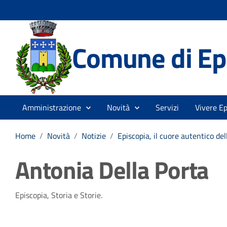
Comune di Ep
Amministrazione
Novità
Servizi
Vivere Ep
Home
/
Novità
/
Notizie
/
Episcopia, il cuore autentico del
Antonia Della Porta
Dettagli della notizia
Episcopia, Storia e Storie.