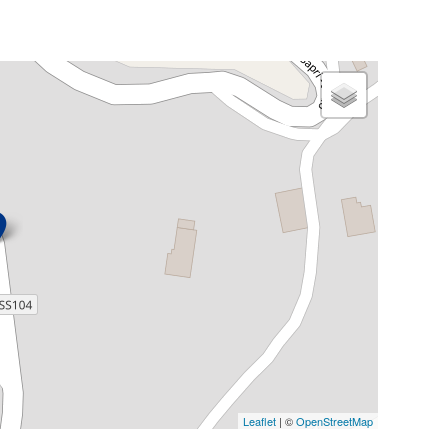
Leaflet
| ©
OpenStreetMap