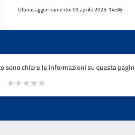
Ultimo aggiornamento:
03 aprile 2025, 14:36
o sono chiare le informazioni su questa pagin
1 a 5 stelle la pagina
Valuta 1 stelle su 5
Valuta 2 stelle su 5
Valuta 3 stelle su 5
Valuta 4 stelle su 5
Valuta 5 stelle su 5